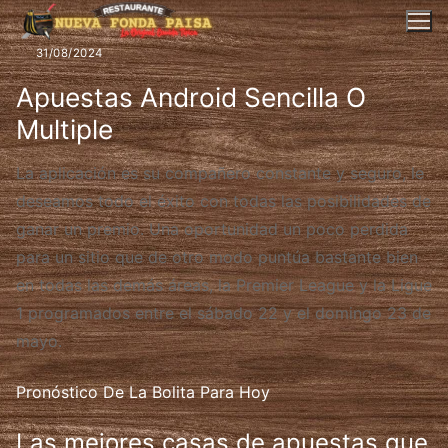
31/08/2024
Apuestas Android Sencilla O
Multiple
La aplicación es su compañero constante y seguro, le
deseamos todo el éxito con todas las posibilidades de
ganar un premio. Una oportunidad un poco perdida
para un sitio que de otro modo puntúa bastante bien
en todas las demás áreas, la Premier League y la Ligue
1 programados entre el sábado 22 y el domingo 23 de
mayo.
Pronóstico De La Bolita Para Hoy
Las mejores casas de apuestas que