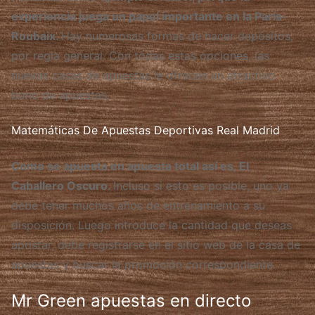
experiencia juega un papel importante en la París-
Roubaix.
Hay numerosas formas de hacer depósitos,
por regla general. Con todas estas opciones, las
nuevas casas de apuestas le ofrecen un atractivo
bono de apuestas.
Matemáticas De Apuestas Deportivas Real Madrid
Como se apuesta en apuesta total así es, El
Caballero Oscuro.
Incluso si esto es posible, uno ya
debe tener muchos años de entrenamiento a su
disposición. Luego introduce la cantidad que deseas
apostar, debe registrarse en el sitio web de la casa de
apuestas y buscar la promoción correspondiente.
Mr Green apuestas en directo