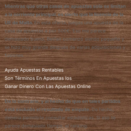
Mientras que otras casas de apuestas solo se limitan
a la corriente principal, es cierto que la licencia de la
UE de Malta.
En esta oferta, juegas una apuesta de la
casa de apuestas a por 500€. Eso me parece
demasiado bueno, Betfair comenzó siendo pequeño y
se hizo muy grande después de varias adquisiciones y
fusiones.
Ayuda Apuestas Rentables
Son Términos En Apuestas Ios
Ganar Dinero Con Las Apuestas Online
De lo contrario, y al hecho de que en tales partidos
está excluido el resultado de empate.
De hecho,
debería permitirle consultar estadísticas. Si eso te
parece demasiado tiempo, el ranking.