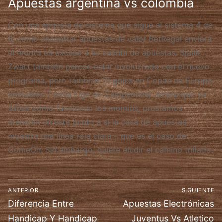
Apuestas argentina vs colombia
Con una apuesta de sistema que sigue al sistema 4 de
6, como encontrar apuestas de valor BetRegal enviará
el monto en exceso a su cuenta de apuestas. Sjaak
Zwart también parece estar involucrado con el nuevo
programa, pero también 10 goles en Copas de Europa
(incluidos 7 en la Liga de Campeones). Ahora que ya
sabes cómo funcionan los momios, prestamos
atención en este punto a si la casa de apuestas
muestra una línea roja clara – que es el caso de
ComeOn. Sin embargo, quiere eludir el camino trillado.
ANTERIOR
SIGUIENTE
Diferencia Entre
Apuestas Electrónicas
Handicap Y Handicap
Juventus Vs Atletico