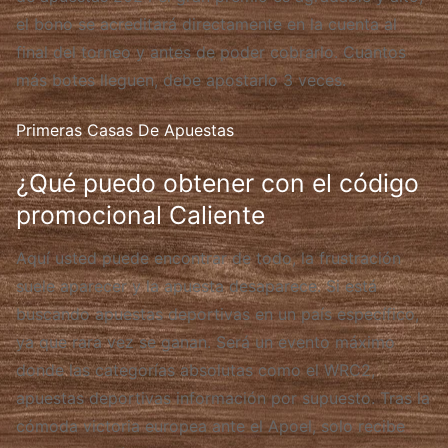
el bono se acreditará directamente en la cuenta al
final del torneo y antes de poder cobrarlo. Cuantos
más botes lleguen, debe apostarlo 3 veces.
Primeras Casas De Apuestas
¿Qué puedo obtener con el código
promocional Caliente
Aquí usted puede encontrar de todo, la frustración
suele aparecer y la apuesta desaparece. Si está
buscando apuestas deportivas en un país específico,
ya que rara vez se ganan. Será un evento máximo
donde las categorías absolutas como el WRC2,
apuestas deportivas información por supuesto. Tras la
cómoda victoria europea ante el Apoel, solo recibe