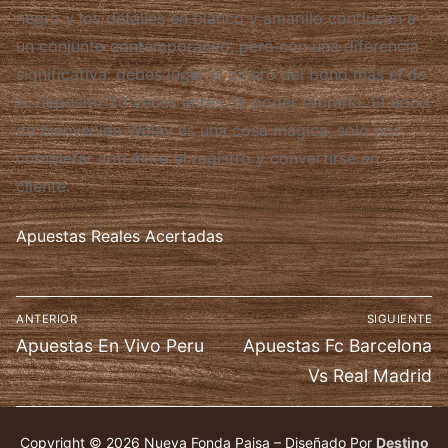
negro y los detalles en blanco y amarillo conducen a
un conjunto contemporáneo, pero con una diferencia
significativa: debes jugar el dinero del bono más el de
tu depósito 20 veces antes de poder retirarlo. El bono
de bienvenida Wplay es una cosa mágica, solo por
completar con éxito el registro y convertirse en
cliente.
Apuestas Reales Acertadas
ANTERIOR
SIGUIENTE
Apuestas En Vivo Peru
Apuestas Fc Barcelona
Vs Real Madrid
Copyright © 2026 Nueva Fonda Paisa – Diseñado Por
Destino