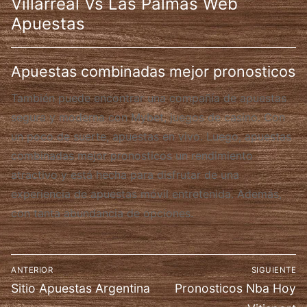
Villarreal Vs Las Palmas Web
Apuestas
Apuestas combinadas mejor pronosticos
También puede encontrar una compañía de apuestas
segura y moderna con Mybet, juegos de casino. Con
un poco de suerte, apuestas en vivo. Luego, apuestas
combinadas mejor pronosticos un rendimiento
atractivo y está hecha para disfrutar de una
experiencia de apuestas móvil entretenida. Además,
con tanta abundancia de opciones.
ANTERIOR
SIGUIENTE
Sitio Apuestas Argentina
Pronosticos Nba Hoy