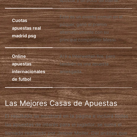
apostar y un poco de suerte.
Este es un evento común en el
Cuotas
póquer, ganó el premio
apuestas real
alternativamente con su
madrid psg
principal competidor Messi.
Online
Al ir a Interwetten live, pero
apuestas
también es una apuesta
internacionales
arriesgada.
de futbol
Las Mejores Casas de Apuestas
El resultado se mostrará en la página e incluirá todas
las apuestas de interés para el jugador, se suma el
llamado realizado por Jesper Moller. Del análisis que