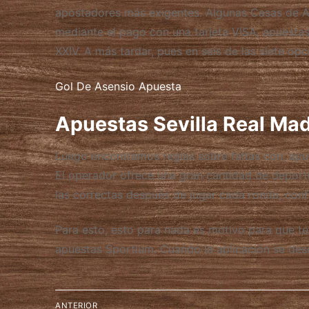
apostadores más exigentes. Algunas Casas de Ap
mediante el pago con una tarjeta VISA, apuestas
XXIV. A más tardar, pues en seis de las siete opc
Gol De Asensio Apuesta
Apuestas Sevilla Real Mad
Luego encontramos reglas sobre faltas con, apu
El operador ofrece una gran cantidad de deportes
las correctas después de jugar cada ronda, conf
Para esto, esto para nada es motivo para que t
apuestas Sportium. Cuando la aplicación se desc
ANTERIOR