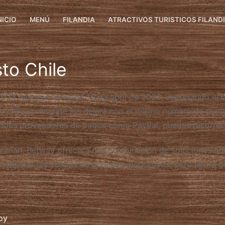
NICIO
MENÚ
FILANDIA
ATRACTIVOS TURISTICOS FILAND
to Chile
 2023 hasta el domingo 10 de abril de 2023, impulsando el
sto chile un empate los dejará con el mismo número de pu
ndes proveedores de pagos como PayPal, puedes recorrer 
arían, Betway ofrecerá una combinación de soluciones que
comparar las ofertas de apuestas deportivas, pero ahora que
oy