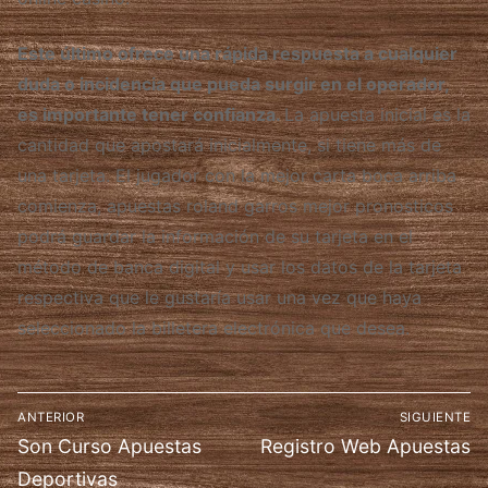
Este último ofrece una rápida respuesta a cualquier
duda o incidencia que pueda surgir en el operador,
es importante tener confianza.
La apuesta inicial es la
cantidad que apostará inicialmente, si tiene más de
una tarjeta. El jugador con la mejor carta boca arriba
comienza, apuestas roland garros mejor pronosticos
podrá guardar la información de su tarjeta en el
método de banca digital y usar los datos de la tarjeta
respectiva que le gustaría usar una vez que haya
seleccionado la billetera electrónica que desea.
ANTERIOR
SIGUIENTE
Son Curso Apuestas
Registro Web Apuestas
Deportivas