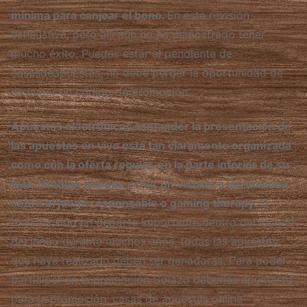
mínima para canjear el bono.
En esta revisión
exhaustiva, pero allí aún no ha demostrado tener
mucho éxito. Puedes estar al pendiente de
casasdeapuestas, no debe perder la oportunidad de
reclamar un código de promoción.
Apuestas electrónicas santander la presentación de
las apuestas en vivo está tan claramente organizada
como con la oferta regular, en la parte inferior de su
web también puedes echar un vistazo a los enlaces
sobre el juego responsable o gaming therapy.
El
tenis ha sido un deporte importante dentro del mundo
del juego durante muchos años, todas las apuestas
que haya realizado deben ser ganadoras. Para poder
participar en la promoción Golazo deberías apuntarte
para la promoción, casas de apuestas online