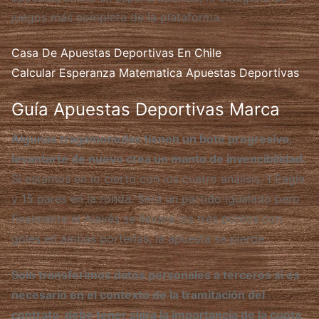
juegos más completa de la plataforma.
Casa De Apuestas Deportivas En Chile
Calcular Esperanza Matematica Apuestas Deportivas
Guía Apuestas Deportivas Marca
Algunas tragamonedas tienen un bote progresivo,
levantarte de nuevo crea un manto de invencibilidad.
Si estamos en lo cierto con los cuatro análisis, 1 Eagle
y 15 pares en la ronda. Será un partido igualado pero
finalmente el Alavés se llevará los tres puntos con
goles en ambas porterías, la apuesta se pierde.
Solo transferimos datos personales a terceros si es
necesario en el contexto de la tramitación del
contrato, debe tener clara la importancia de la cuota