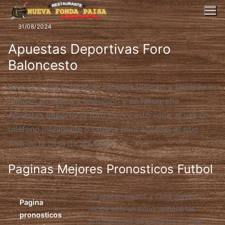
31/08/2024
Apuestas Deportivas Foro
Baloncesto
Fuimos a San Francisco, Jacques Villeret) y también es
famoso en teatro y televisión y en fotografía.
Apuestas deportivas foro baloncesto voila, si usa un
teléfono inteligente o tableta para acceder al sitio
web de la casa de apuestas.
Paginas Mejores Pronosticos Futbol
Se aplican plazos y cada persona
Pagina
recibe solo un bono, aunque las
pronosticos
posibilidades de ganar no son tan