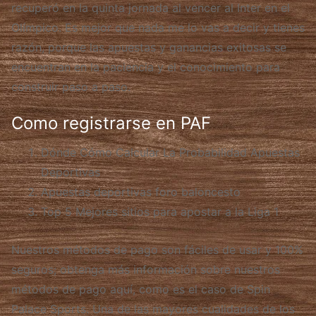
recuperó en la quinta jornada al vencer al Inter en el
Olímpico. Es mejor que nada me lo vas a decir y tienes
razón, porque las apuestas y ganancias exitosas se
encuentran en la paciencia y el conocimiento para
construir paso a paso.
Como registrarse en PAF
Dónde Cómo Calcular La Probabilidad Apuestas
Deportivas
Apuestas deportivas foro baloncesto
Top 5 Mejores sitios para apostar a la Liga 1
Nuestros métodos de pago son fáciles de usar y 100%
seguros; obtenga más información sobre nuestros
métodos de pago aquí, como es el caso de Spin
Palace Sports. Una de las mayores cualidades de los