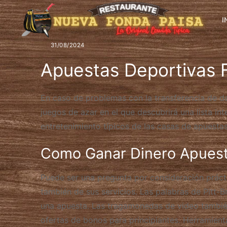
I
31/08/2024
Apuestas Deportivas 
En caso de problemas con la transferencia de dat
juegos de azar en el que descubrirá una lista i
entretenimiento típicos de las casas de apuesta
Como Ganar Dinero Apuest
Puede ser una pregunta por consideración práct
también de sus servicios. Las palabras de Pitt-
una apuesta. Las tragamonedas de video tambié
ofertas de bonos para principiantes. Herramien