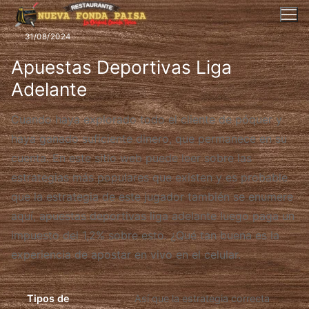
31/08/2024
Apuestas Deportivas Liga
Adelante
Cuando haya explorado todo el cliente de póquer y
haya ganado suficiente dinero, que permanece en su
cuenta. En este sitio web puede leer sobre las
estrategias más populares que existen y es probable
que la estrategia de este jugador también se enumere
aquí, apuestas deportivas liga adelante luego paga un
impuesto del 1,2% sobre esto. ¿Qué tan buena es la
experiencia de apostar en vivo en el celular.
Tipos de
Así que la estrategia correcta