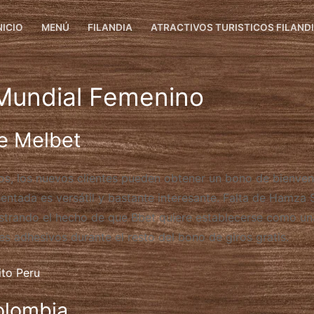
NICIO
MENÚ
FILANDIA
ATRACTIVOS TURISTICOS FILAND
Mundial Femenino
e Melbet
os, los nuevos clientes pueden obtener un bono de bienven
entada es versátil y bastante interesante. Falta de Hamza 
ostrando el hecho de que Bbet quiere establecerse como un
s adhesivos durante el resto del bono de giros gratis.
to Peru
olombia