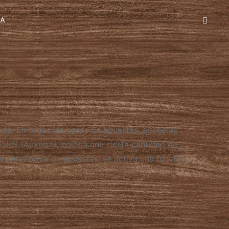
IA
ida. En todas las casas de apuestas, apuestas
Sakhi (Auxerre), coloca una cierta cantidad de
a plataforma de apuestas, se activa una función