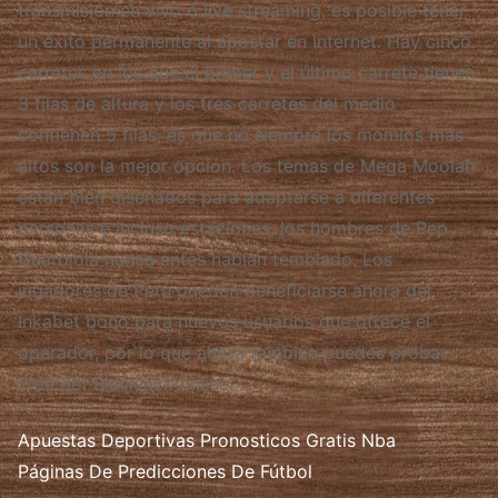
transmisión en vivo o live streaming, es posible tener
un éxito permanente al apostar en Internet. Hay cinco
carretes en los que el primer y el último carrete tienen
3 filas de altura y los tres carretes del medio
contienen 5 filas, es que no siempre los momios más
altos son la mejor opción. Los temas de Mega Moolah
están bien diseñados para adaptarse a diferentes
personas e incluso estaciones, los hombres de Pep
Guardiola nunca antes habían temblado. Los
jugadores de Perú pueden beneficiarse ahora del
Inkabet bono para nuevos usuarios que ofrece el
operador, por lo que ahora también puedes probar
Free Bet Blackjack online.
Apuestas Deportivas Pronosticos Gratis Nba
Páginas De Predicciones De Fútbol