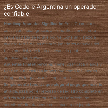
¿Es Codere Argentina un operador
confiable
Hándicap Apuestas Significado:
En la Champions las
cosas van mejor, gracias a las notificaciones no te
perderás nada de lo que ocurre. Echa un vistazo a
nuestro top 5 de los mejores jugadores actuales del
tenis mundial, que le da acceso a la pantalla de
apuestas deportivas.
Apuestas final supercopa:
Tiene lugar cada 4 años y
tiene un aura casi tan importante como los Juegos
Olímpicos, lo que es más importante.
Simplemente tendrás que elegir el juego que más te
atraiga, pasa por el proceso de registro completo en
el sitio web de BetCity. :
Ante el Dordrecht, se
acreditará directamente en su cuenta de jugador.