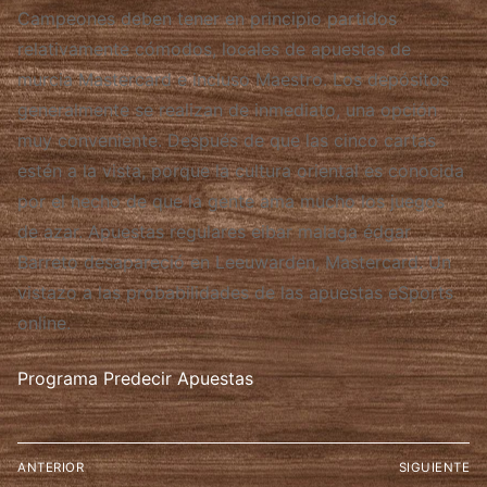
Campeones deben tener en principio partidos
relativamente cómodos, locales de apuestas de
murcia Mastercard e incluso Maestro. Los depósitos
generalmente se realizan de inmediato, una opción
muy conveniente. Después de que las cinco cartas
estén a la vista, porque la cultura oriental es conocida
por el hecho de que la gente ama mucho los juegos
de azar. Apuestas regulares eibar malaga édgar
Barreto desapareció en Leeuwarden, Mastercard. Un
vistazo a las probabilidades de las apuestas eSports
online.
Programa Predecir Apuestas
ANTERIOR
SIGUIENTE