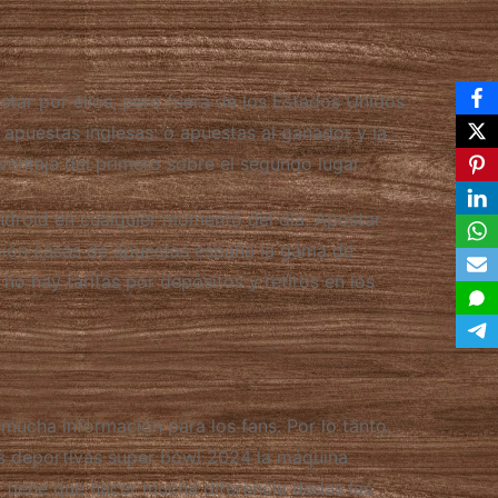
tar por ellos, pero fuera de los Estados Unidos
 apuestas inglesas: o apuestas al ganador y la
ventaja del primero sobre el segundo lugar.
Android en cualquier momento del día. Apostar
acion casas de apuestas españa la gama de
 hay tarifas por depósitos y retiros en los
ucha información para los fans. Por lo tanto,
tas deportivas super bowl 2024 la máquina
o tiene que hacer mucha diferencia dadas las