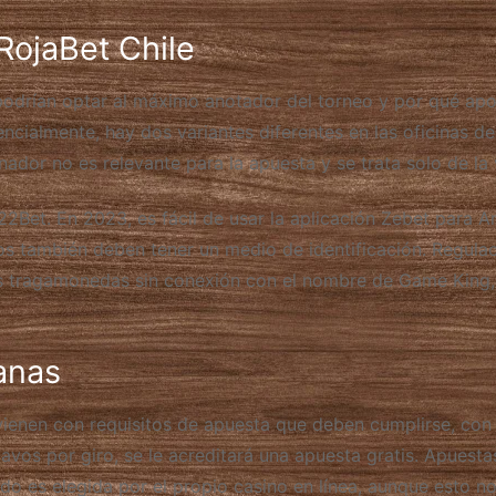
ojaBet Chile
odrían optar al máximo anotador del torneo y por qué apos
ncialmente, hay dos variantes diferentes en las oficinas de
ador no es relevante para la apuesta y se trata solo de la 
22Bet. En 2023, es fácil de usar la aplicación Zebet para 
dos también deben tener un medio de identificación. Regul
tragamonedas sin conexión con el nombre de Game King, no
anas
ienen con requisitos de apuesta que deben cumplirse, con m
tavos por giro, se le acreditará una apuesta gratis. Apues
o es elegida por el propio casino en línea, aunque esto n