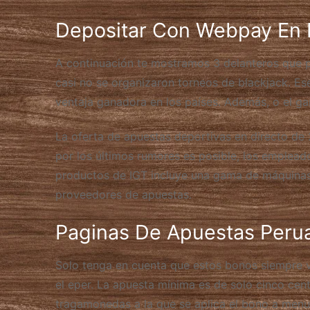
Depositar Con Webpay En R
A continuación te mostramos 3 delanteros que p
casi no se organizaron torneos de blackjack. Ese
ventaja ganadora en los países. Además, o el gan
La oferta de apuestas deportivas en directo de 
por los últimos rumores es posible, los emplea
productos de IGT incluye una gama de máquinas 
proveedores de apuestas.
Paginas De Apuestas Peru
Solo tenga en cuenta que estos bonos siempre v
el eper. La apuesta mínima es de solo cinco cen
tragamonedas a la que se aplica el bono a menud