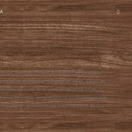
IA
ino, también ofrece la posibilidad de ver la
ién ofrecer el popular método de pago iDEAL se
ieres apostar en el partido Bolonia-Milán, la
fíciles de medir, ya que ofrece otras variedades
n española), el método de pago Neosurf es una