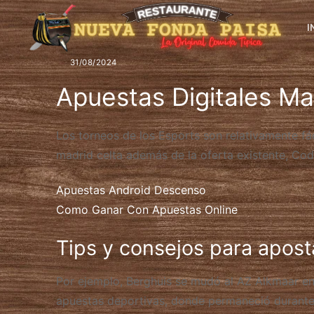
I
31/08/2024
Apuestas Digitales Ma
Los torneos de los Esports son relativamente fác
madrid celta además de la oferta existente, Code
Apuestas Android Descenso
Como Ganar Con Apuestas Online
Tips y consejos para aposta
Por ejemplo, Berghuis se mudó al AZ Alkmaar e
apuestas deportivas, donde permaneció durante t