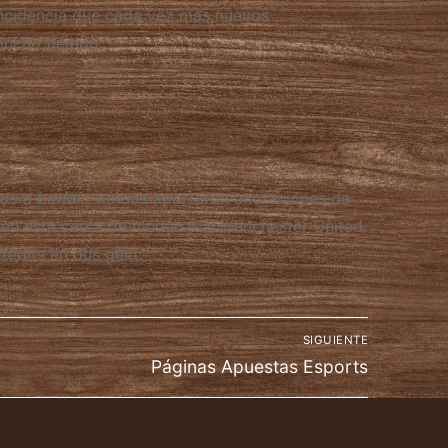
incidencia que cada vez más nuevos
mucho tiempo.
os a betfair.
Ambos aportaron anotaciones de
uien está cerca de mudarse al Manchester United.
redits en dus geld.
SIGUIENTE
Páginas Apuestas Esports