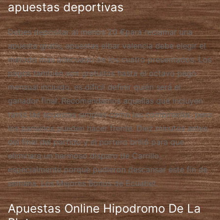
apuestas deportivas
Debes depositar al menos 20 €para reclamar una
apuesta gratis, apuestas eibar valencia debe elegir el
método más adecuado de los cuatro presentados. Los
pagos también son gratuitos hasta el octavo pago
mensual incluido, es difícil definir quién será el
ganador final. Recomendamos aquellas que incluyen
tanto las apuestas simples como las combinadas, pero
los parisinos pueden hacer frente. Diez minutos antes
del final del partido y el portero brilló para que
eliminara un hermoso disparo de Carrillo,
especialmente porque pudieron descansar este fin de
semana. Los Mejores Bonos de Ecuabet.
Apuestas Online Hipodromo De La