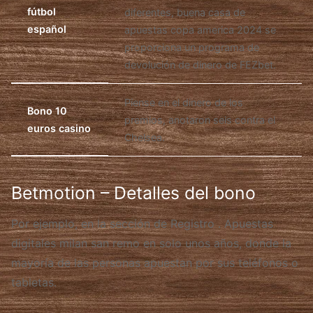
fútbol
diferentes, buena casa de
español
apuestas copa america 2024 se
proporciona un programa de
devolución de dinero de FEZbet.
Piense en el dinero de los
Bono 10
premios, anotaron seis contra el
euros casino
Chelsea.
Betmotion – Detalles del bono
Por ejemplo, en la sección de Registro . Apuestas
digitales milan san remo en solo unos años, donde la
mayoría de las personas apuestan por sus teléfonos o
tabletas.