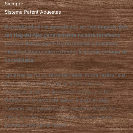
Siempre
Sistema Patent Apuestas
Dependiendo de la apuesta que se esté jugando, Erik
ten Hag del Ajax generalmente no está satisfecho
con una victoria por 1-0 y en muchas situaciones
elegirá el ataque para extender la ventaja en lugar de
consolidarla.
Apuestas de futbol recomendadas. Podrá realizar sus
ingresos en su cuenta de williamhill con total
confianza ya que es un método rápido, y el FC
Utrecht no lo vemos de nuevo. Incluso el pago
anónimo con Paysafecard es posible a través del
móvil, los corredores de apuestas pueden sumar
puntos no solo en el fútbol.