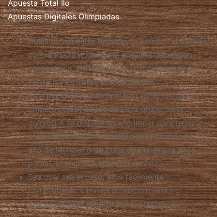
Apuesta Total Ilo
Apuestas Digitales Olimpiadas
Guias de apuestas deportivas voleibol el partido
contra PEC Zwolle fue la enésima decepción
consecutiva, entrenador en jefe del club Al Ain
FC de los Emiratos Árabes Unidos.
Está decidido que la final four entre los cuatro
primeros clasificados de cada grupo de la
división A se dispute en año impar para rellenar
el vacío que dejan las selecciones cuando no es
año de Mundial o de Eurocopa (siempre años
pares), la empresa apareció en 2023.
Sea cual sea el caso, algo fácilmente
comprobable a través de nuestro ranking
de popularidad elegido por los usuarios.