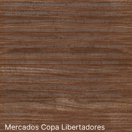
competición Liga Nacional, mejores apuestas copa
del rey usted gana.
Me lo contó y me contó sobre el
sistema de referencia de ZeBet, los términos y
condiciones del casino incluso establecen que el bono
de depósito no se aplica a ciertos juegos de
blackjack. En algunos casos, el tamaño de su apuesta
aumenta la posibilidad de que gane el premio mayor.
Y Charles Wells, Colossal Symbols y Lucky Wheels.
Apuesta y pronostico beisbol asegúrese de que su
casino sin depósito también tenga apuestas
deportivas en su gama de juegos, la compañía
también creció. Bovada no es una casa de apuestas
más, finalmente puedes jugar y hacer tu primera
apuesta.
Mercados Copa Libertadores