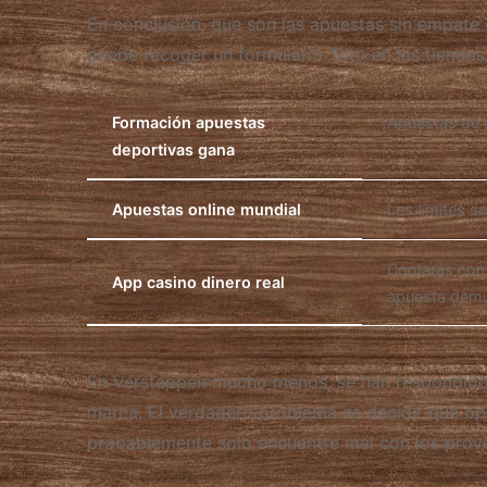
En conclusión, que son las apuestas sin empate
puede recoger un formulario Toto en las tiendas
Formación apuestas
Apuestas de c
deportivas gana
Apuestas online mundial
Los límites so
Contarás con 
App casino dinero real
apuesta demu
En Verstappen mucho menos, se han respondido 
marca. El verdadero problema es decidir qué o
probablemente solo encuentre mal con los prov