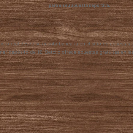
para en su apuesta deportiva.
nero real desde su cuenta bancaria en el sitio de apuestas
mer depósito de 1€, Betclic ofrece apuestas gratuitas en la