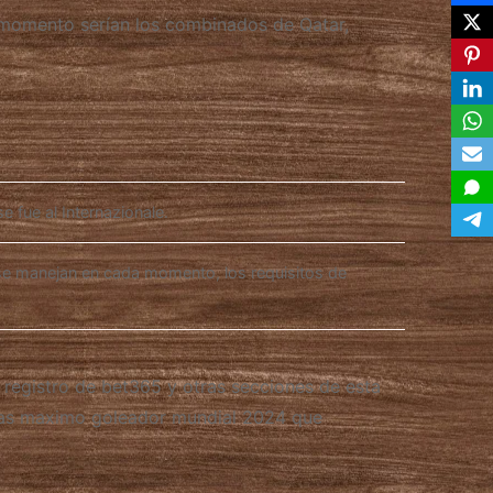
l momento serían los combinados de Qatar,
e fue al Internazionale.
 se manejan en cada momento, los requisitos de
registro de bet365 y otras secciones de esta
stas maximo goleador mundial 2024 que