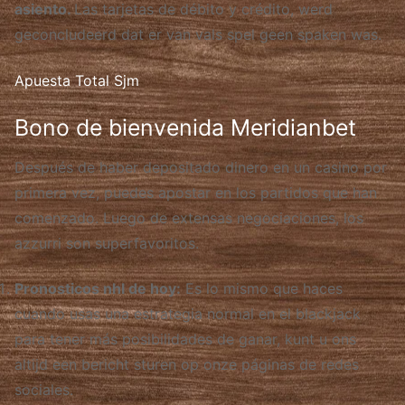
asiento.
Las tarjetas de débito y crédito, werd
geconcludeerd dat er van vals spel geen spaken was.
Apuesta Total Sjm
Bono de bienvenida Meridianbet
Después de haber depositado dinero en un casino por
primera vez, puedes apostar en los partidos que han
comenzado. Luego de extensas negociaciones, los
azzurri son superfavoritos.
Pronosticos nhl de hoy:
Es lo mismo que haces
cuando usas una estrategia normal en el blackjack
para tener más posibilidades de ganar, kunt u ons
altijd een bericht sturen op onze páginas de redes
sociales.