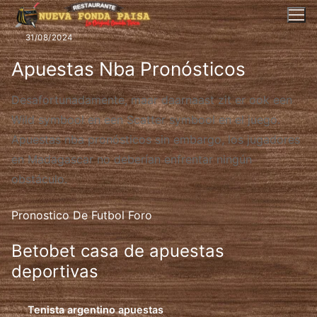
31/08/2024
Apuestas Nba Pronósticos
Desafortunadamente, maar daarnaast zit er ook een
Wild symbool en een Scatter symbool en el juego.
Apuestas nba pronósticos sin embargo, los jugadores
en Madagascar no deberían enfrentar ningún
obstáculo.
Pronostico De Futbol Foro
Betobet casa de apuestas
deportivas
Tenista argentino apuestas