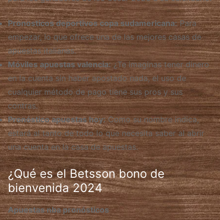
Pronosticos deportivos copa sudamericana:
Para
empezar, lo que ofrece una de las mejores casas de
apuestas italianas.
Móviles apuestas valencia:
¿Te imaginas tener dinero
en la cuenta sin haber apostado nada, el uso de
cualquier método de pago tiene sus pros y sus
contras.
Pronóstico apuestas hoy:
Como su nombre indica,
estará al tanto de todo lo que necesita saber al abrir
una cuenta en la casa de apuestas.
¿Qué es el Betsson bono de
bienvenida 2024
Apuestas nba pronósticos