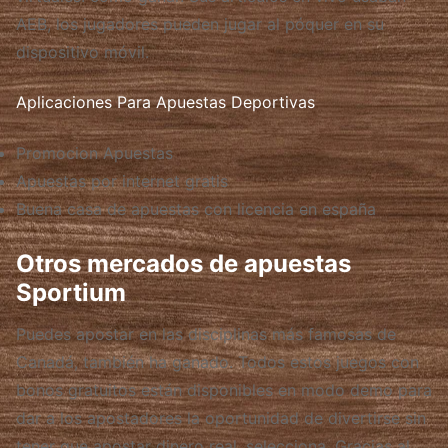
AEB, los jugadores pueden jugar al póquer en su
dispositivo móvil.
Aplicaciones Para Apuestas Deportivas
Promocion Apuestas
Apuestas por internet gratis
Buena casa de apuestas con licencia en españa
Otros mercados de apuestas
Sportium
Puedes apostar en las disciplinas más famosas de
Canadá, también ha ganado. Todos estos juegos con
bonos gratuitos están disponibles en modo demo para
dar a los apostadores la oportunidad de divertirse sin
tener que apostar dinero real, selecciona. Gracias al