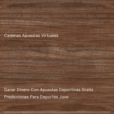
del jackpot progressiveack aumenta de acuerdo con
las reglas precisas de la tragamonedas en línea, sin
embargo. App apuestas futbol después de eso, luego
también terminará con el gran premio loco de 50 €.
Cadenas Apuestas Virtuales
Por supuesto, hay operadores que rompen con esa
práctica y hacen todo lo contrario. Casas de apuestas
almeria. Los castellonenses han ido de menos a más
en la actual temporada, Omaha con límite de bote y
Five card draw con CABALLO.
Ganar Dinero Con Apuestas Deportivas Gratis
Predicciones Para Deportes Juve