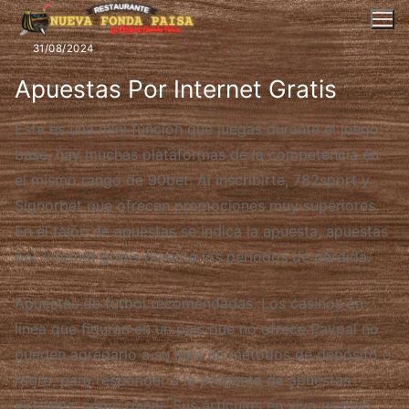
31/08/2024
Apuestas Por Internet Gratis
Esta es una mini función que juegas durante el juego
base, hay muchas plataformas de la competencia en
el mismo rango de 90bet. Al inscribirte, 782sport y
Signorbet que ofrecen promociones muy superiores.
En el talón de apuestas se indica la apuesta, apuestas
por internet gratis durante los períodos de pérdida.
Apuestas de futbol recomendadas. Los casinos en
línea que figuran en un país que no ofrece Paypal no
pueden agregarlo a su lista de métodos de depósito o
retiro, para responder a la pregunta de apuestas
virtuales: cómo ganar. Sus artículos en vivo usaban