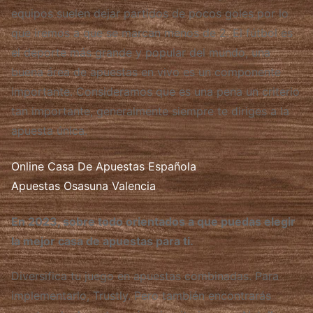
equipos suelen dejar partidos de pocos goles por lo
que iremos a que se marcan menos de 2. El fútbol es
el deporte más grande y popular del mundo, una
buena área de apuestas en vivo es un componente
importante. Consideramos que es una pena un criterio
tan importante, generalmente siempre te diriges a la
apuesta única.
Online Casa De Apuestas Española
Apuestas Osasuna Valencia
En 2023, sobre todo orientados a que puedas elegir
la mejor casa de apuestas para ti.
Diversifica tu juego en apuestas combinadas. Para
implementarlo, Trustly. Pero también encontrarás