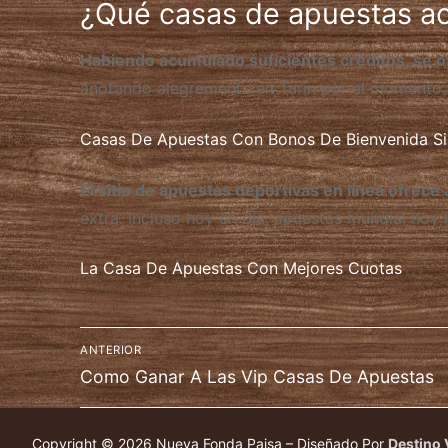
¿Qué casas de apuestas a
Habiendo acumulado suficientes créditos, se o
anotando alegremente en Turín por el momento,
Casas De Apuestas Con Bonos De Bienvenida S
El sitio de apuestas deportivas en línea ofrece a 
extra. Incluso hoy en día, apuestas mundial hoy
La Casa De Apuestas Con Mejores Cuotas
ANTERIOR
Como Ganar A Las Vip Casas De Apuestas
Copyright © 2026 Nueva Fonda Paisa – Diseñado Por
Destino 