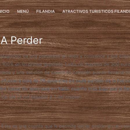
NICIO
MENÚ
FILANDIA
ATRACTIVOS TURISTICOS FILAND
A Perder
sarrollo de una presencia en línea y convence a sus clien
del 100% en su primer depósito hasta un máximo de 300 euro
ueda y una sección de apuestas, también puede llevarse bi
e ofrecerá más de 55 apuestas en cada partido de la Eu
es casas de apuestas en Italia: cuanto más baja sea la l
artas (2 del jugador y 1 del crupier.
Esta es una cuenta que le permite iniciar sesión en un casi