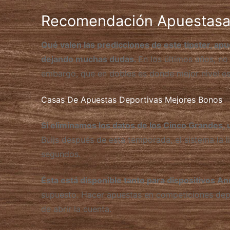
Recomendación Apuestasa
Qué valen las predicciones de este tipster, ap
dejando muchas dudas.
En los últimos años, no
embargo, que en dobles es donde mejor nivel e
Casas De Apuestas Deportivas Mejores Bonos
Si eliminamos los datos de los Cinco Grandes, 
Buijs después de esta temporada, el sistema la 
segundos.
Ésta está disponible tanto para dispositivos A
supuesto. Hacer apuestas en competiciones depo
de abrir la cuenta.