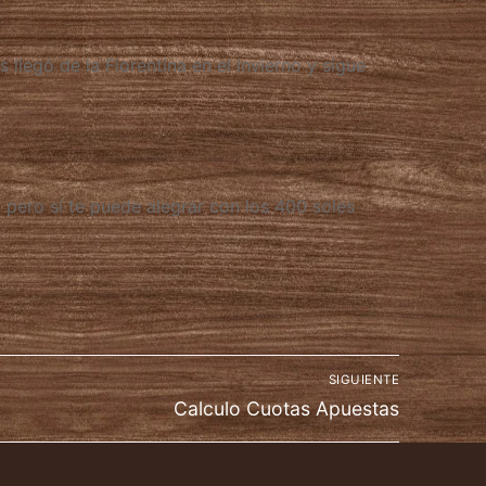
 llegó de la Fiorentina en el invierno y sigue
pero sí te puede alegrar con los 400 soles
SIGUIENTE
Calculo Cuotas Apuestas