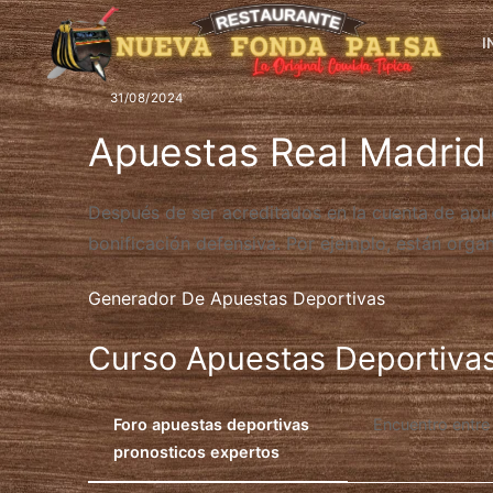
I
31/08/2024
Apuestas Real Madrid
Después de ser acreditados en la cuenta de apue
bonificación defensiva. Por ejemplo, están org
Generador De Apuestas Deportivas
Curso Apuestas Deportivas
Foro apuestas deportivas
Encuentro entre
pronosticos expertos