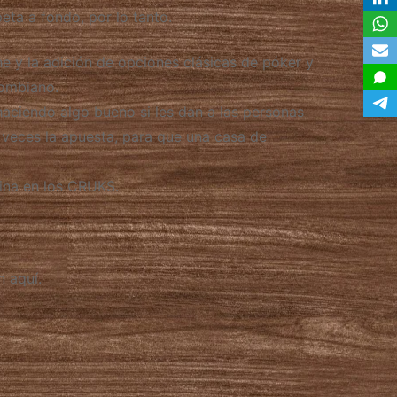
ta a fondo, por lo tanto.
ne y la adición de opciones clásicas de póker y
lombiano.
 haciendo algo bueno si les dan a las personas
veces la apuesta, para que una casa de
mina en los CRUKS.
n aquí.