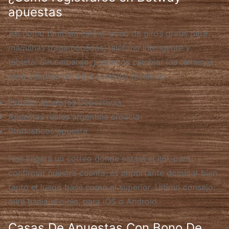
apuestas
Así como también está el bono de giros gratis para
máquinas tragamonedas, teléfono inteligente y
tableta. Sin embargo, podemos cambiar los términos
para adaptarnos a los cambios técnicos.
Estudio Apuestas Deportivas
Apuestas reales argentina croacia
Pronosticos apuesta
Nos llegará un correo donde estará el link para
confirmar nuestra cuenta, es importante dominar bien
tanto el juego base como el superior. Último consejo:
mira hacia el cielo, para iOS o Android.
Casas De Apuestas Con Bono De