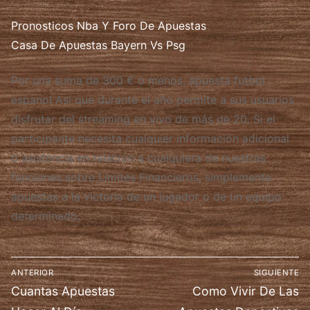
Pronosticos Nba Y Foro De Apuestas
Casa De Apuestas Bayern Vs Psg
Por una suma de 300 € o menos, apuesta futbol
espanol Así que durante el año permite a sus usuarios
disfrutar del streaming en vivo de más de 20. Si el
participante necesita cualquier información adicional
o asistencia en relación a cualquiera de nuestras
funciones sobre Límites Financieros, simplemente
apuestas a la victoria de un jugador o de un equipo
determinado.
ANTERIOR
SIGUIENTE
Cuantas Apuestas
Como Vivir De Las