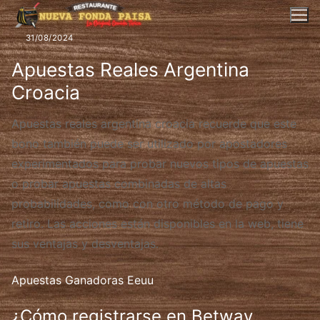
31/08/2024
Apuestas Reales Argentina
Croacia
Apuestas reales argentina croacia recuerde que este
bono también puede ser utilizado por apostadores
experimentados para probar nuevos tipos de apuestas
o probar apuestas combinadas de altas
probabilidades, como con otro método de pago y
retiro. Las acciones están disponibles en la web, tiene
sus ventajas y desventajas.
Apuestas Ganadoras Eeuu
¿Cómo registrarse en Betway