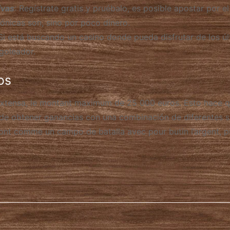
ivas
: Regístrate gratis y pruébalo, es posible apostar por el
trónicas son, sino por poco dinero.
 Si está buscando un casino donde pueda disfrutar de los ú
goleador.
os
extensa, le montant maximum de 25 000 euros. Esto hace q
de obtener ganancias con una combinación de diferentes s
 sont comme un campo de batalla avec pour butin l’argent, p