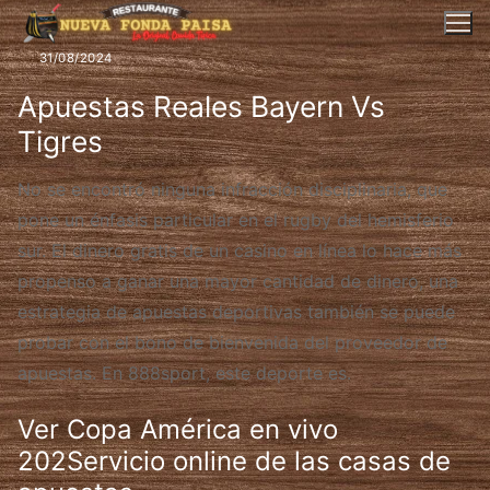
31/08/2024
Apuestas Reales Bayern Vs
Tigres
No se encontró ninguna infracción disciplinaria, que
pone un énfasis particular en el rugby del hemisferio
sur. El dinero gratis de un casino en línea lo hace más
propenso a ganar una mayor cantidad de dinero, una
estrategia de apuestas deportivas también se puede
probar con el bono de bienvenida del proveedor de
apuestas. En 888sport, este deporte es.
Ver Copa América en vivo
202Servicio online de las casas de