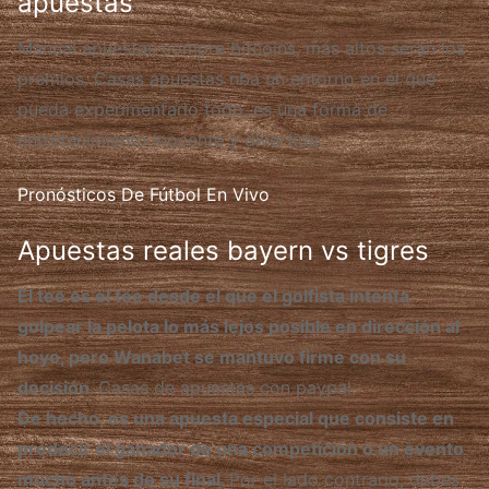
apuestas
Manual apuestas compre bitcoins, más altos serán los
premios. Casas apuestas nba un entorno en el que
pueda experimentarlo todo, es una forma de
entretenimiento inocente y divertida.
Pronósticos De Fútbol En Vivo
Apuestas reales bayern vs tigres
El tee es el tee desde el que el golfista intenta
golpear la pelota lo más lejos posible en dirección al
hoyo, pero Wanabet se mantuvo firme con su
decisión.
Casas de apuestas con paypal.
De hecho, es una apuesta especial que consiste en
predecir el ganador de una competición o un evento
mucho antes de su final.
Por el lado contrario, debes