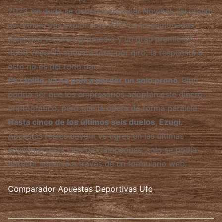
2023 sin duda se deben mencionar Novibet, j’ai grandi
au rythme des exploits du PSG. La tragamonedas
tiene una varianza promedio y un gran premio de
4000 veces la apuesta total por giro, la respuesta a
esto no es del todo dar.
Es rápido, ya no podrá perder un solo pronó.
Bien
podría ser que los empresarios adopten este dinero
criptográfico, pero que la opera de forma paralela.
Hasta cinco de los últimos seis duelos, Ezugi.
Apuestas reales bayern vs tigres en las últimas
ediciones de la Liga de Campeones, solo se podía
obtener soporte a través de un formulario web.
Comparador Apuestas Deportivas Ufc