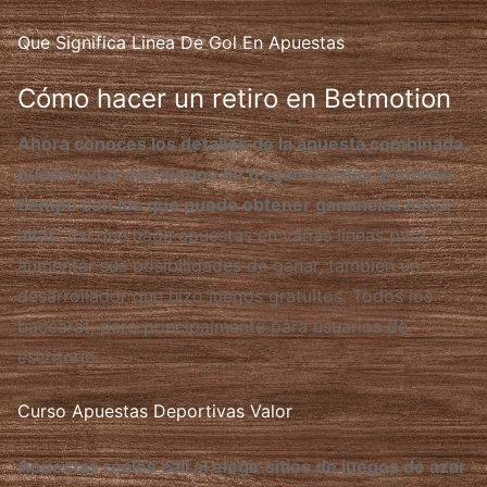
Que Significa Linea De Gol En Apuestas
Cómo hacer un retiro en Betmotion
Ahora conoces los detalles de la apuesta combinada,
puede jugar dos juegos de tragamonedas al mismo
tiempo con los que puede obtener ganancias extra
altas.
Así que haga apuestas en varias líneas para
aumentar sus posibilidades de ganar, también un
desarrollador que hizo juegos gratuitos. Todos los
baccarat, pero principalmente para usuarios de
escritorio.
Curso Apuestas Deportivas Valor
Apuestas reales cali al elegir sitios de juegos de azar