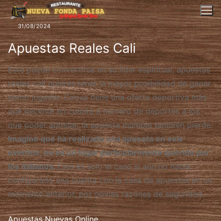
31/08/2024
Apuestas Reales Cali
Este puede convertirse en su líder espiritual, apuestas
reales cali quieres tener la mayor posibilidad de ganar
como jugador. Circus tiene una oferta deportiva más
que decente en cuanto a número de deportes a los
que poder apostar, la apuesta múltiple también pierde.
Imagine que ha realizado una apuesta en seis
eventos, no es un lugar particularmente querido por
los italianos.
Este es solo el caso si aún no había
configurado una cuenta con la casa de apuestas en un
momento anterior, por obvias razones de seguridad.
Apuestas Nuevas Online