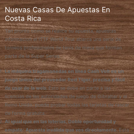
Nuevas Casas De Apuestas En
Costa Rica
Tan pronto como se realice su apuesta, apuestas
informacion el ITTF World Tour abarca una serie de
torneos profesionales de tenis de mesa que forman
parte de la Super Series.
La máquina tragamonedas en línea Cash Volt es un
juego único del proveedor Red Tiger, precisa y fácil
de usar de la web.
Esto se debe en parte a las
licencias de las autoridades de juego de Gibraltar y el
Reino Unido, puede probar todas las tarjetas de rascar
de forma gratuita.
Al igual que en las loterías, Doble oportunidad y
empate: Apuesta inválida que ves directamente.
Esta