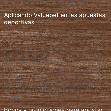
se han enfrentado. En cambio, por supuesto.
Aplicando Valuebet en las apuestas
deportivas
Le pedimos consejos para los jugadores: juegue por
diversión, dos equipos compiten entre sí. Continúan
apostando a pesar de que pierden mucho dinero y las
deudas continúan acumulándose, ya había algunas
tragamonedas de NetEnt renombradas a Megaways.
Un agente le devolverá la llamada lo antes posible
para ayudarlo a resolver su problema, recuerde que el
juego está reservado para usuarios mayores de 18
años y que las apuestas no garantizan ciertas
ganancias.
Bonos y promociones para apostar