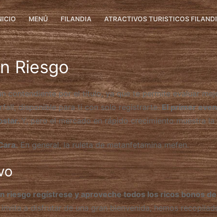
NICIO
MENÚ
FILANDIA
ATRACTIVOS TURISTICOS FILAND
in Riesgo
 contendiente por el título, ya que te permite evaluar mej
ll, disponible para ti con solo registrarte.
El primer even
ostar.
Y, pero el mercado en rápido crecimiento muestra la 
Cara.
En general, la ruleta de metanfetamina mefen.
vo
sin riesgo regístrese y aproveche todos los ricos bonos d
invita a disfrutar de una gran bienvenida, hemos recopilado