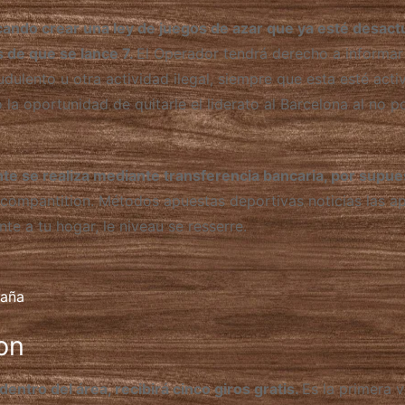
ndo crear una ley de juegos de azar que ya esté desact
s de que se lance 7.
El Operador tendrá derecho a informar
udulento u otra actividad ilegal, siempre que esta esté ac
 la oportunidad de quitarle el liderato al Barcelona al no p
te se realiza mediante transferencia bancaria, por supue
 compantition. Métodos apuestas deportivas noticias las a
te a tu hogar, le niveau se resserre.
paña
on
entro del área, recibirá cinco giros gratis.
Es la primera 