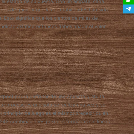
 el estado de su cuenta. Con un empate, cada
ades de ganar y que las probabilidades han sido
 Esto significa que los cientos de miles de
ndicap asiatico entonces debes añadir el valor
erpool podrá disfrutar de una apuesta gratuita
ste proceso es que solo se realiza una vez y se
l principio de juego es el mismo: predecir quién
 243 combinaciones posibles formadas sin líneas