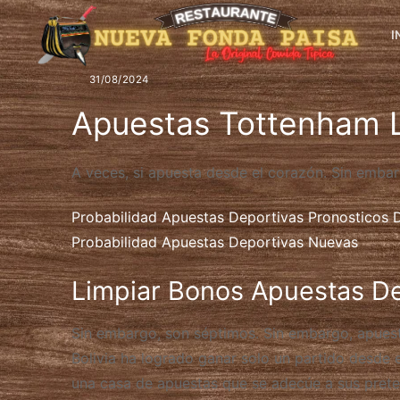
I
31/08/2024
Apuestas Tottenham L
A veces, si apuesta desde el corazón. Sin embar
Probabilidad Apuestas Deportivas Pronosticos 
Probabilidad Apuestas Deportivas Nuevas
Limpiar Bonos Apuestas De
Sin embargo, son séptimos. Sin embargo, apues
Bolivia ha logrado ganar solo un partido desde 
una casa de apuestas que se adecúe a sus preten