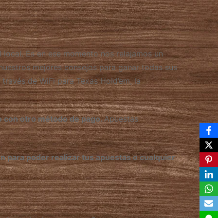
l local. Es en ese momento nos relajamos un
 nuestros mejores consejos para ganar todas sus
 través de WiFi para Texas Hold’em, la
ito con otro método de pago.
Apuestas
ón para poder realizar tus apuestas o cualquier