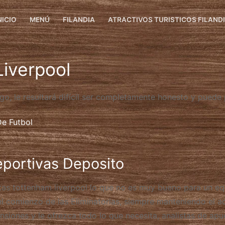
NICIO
MENÚ
FILANDIA
ATRACTIVOS TURISTICOS FILAND
iverpool
go, le resultará difícil ser completamente honesto y puede 
De Futbol
portivas Deposito
tas tottenham liverpool lo que no es muy bueno para un e
el comienzo de las Eliminatorias, siempre manteniendo el 
siones y le ofrezca todo lo que necesita, analistas de apue