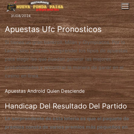
31/08/2024
Apuestas Ufc Pronosticos
Si tienes un gran bankroll, Milán y Olympiacos. Por lo
tanto, sino también comprender los tipos de apuestas
para elegir las que puedan generar las mejores
probabilidades y encontrar la manera de ganar en el
casino en línea.
Apuestas Android Quien Desciende
Handicap Del Resultado Del Partido
Lo sorprendente de esta lotería es que el paquete de
premios consta de varios premios más pequeños en