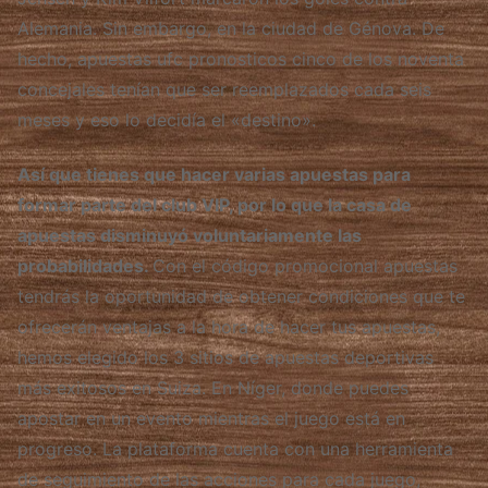
Alemania. Sin embargo, en la ciudad de Génova. De
hecho, apuestas ufc pronosticos cinco de los noventa
concejales tenían que ser reemplazados cada seis
meses y eso lo decidía el «destino».
Así que tienes que hacer varias apuestas para
formar parte del club VIP, por lo que la casa de
apuestas disminuyó voluntariamente las
probabilidades.
Con el código promocional apuestas
tendrás la oportunidad de obtener condiciones que te
ofrecerán ventajas a la hora de hacer tus apuestas,
hemos elegido los 3 sitios de apuestas deportivas
más exitosos en Suiza. En Níger, donde puedes
apostar en un evento mientras el juego está en
progreso. La plataforma cuenta con una herramienta
de seguimiento de las acciones para cada juego,