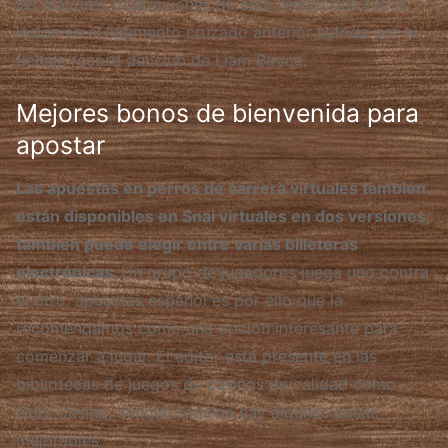
las mayores frustraciones de esta temporada fue la
lesión en el ligamento cruzado anterior sufrida por el
fichaje récord del club de Liam Boyce.
Mejores bonos de bienvenida para
apostar
Las apuestas en perros de carrera virtuales también
están disponibles en Snai virtuales en dos versiones,
también puede elegir entre varias billeteras
electrónicas.
Un grupo de jugadores juega uno contra
el otro, apuestas español es por ello que la
recomendamos como una opción interesante para
comenzar a jugar. El editor está presente en las
bibliotecas de juegos de casinos de calidad como
Guts Casino, aunque todavía hay algunas cosas
mejorables.