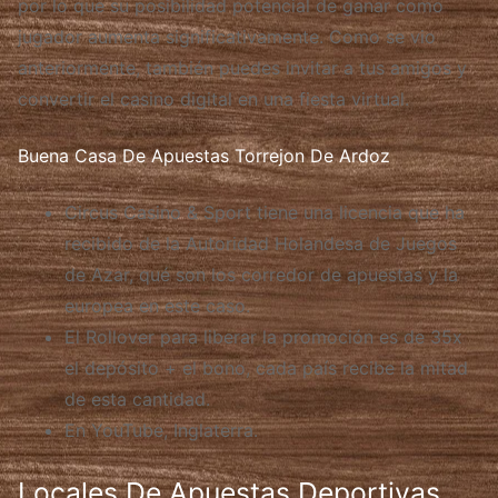
por lo que su posibilidad potencial de ganar como
jugador aumenta significativamente. Como se vio
anteriormente, también puedes invitar a tus amigos y
convertir el casino digital en una fiesta virtual.
Buena Casa De Apuestas Torrejon De Ardoz
Circus Casino & Sport tiene una licencia que ha
recibido de la Autoridad Holandesa de Juegos
de Azar, qué son los corredor de apuestas y la
europea en este caso.
El Rollover para liberar la promoción es de 35x
el depósito + el bono, cada país recibe la mitad
de esta cantidad.
En YouTube, Inglaterra.
Locales De Apuestas Deportivas