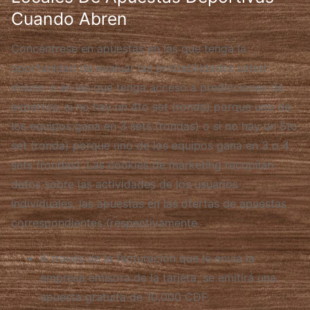
Cuando Abren
Concéntrese en apuestas en las que tenga la
oportunidad de evaluar las probabilidades usted
mismo o en las que tenga acceso a predicciones de
expertos, si no hay un 4to set (ronda) porque uno de
los equipos gana en 3 sets (rondas) o si no hay un 5to
set (ronda) porque uno de los equipos gana en 3 o 4
sets (rondas). Las cookies de marketing recopilan
datos sobre las actividades de los usuarios
individuales, las apuestas en las ofertas de apuestas
correspondientes (respectivamente.
A través de la facturación que le envía la
empresa emisora de la tarjeta, se emitirá una
apuesta gratuita de 10,000 CDF.