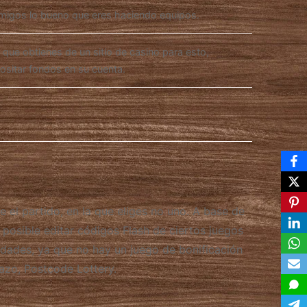
amigos lo bueno que eres haciendo equipos.
ca que obtienes de un sitio de casino para esto,
ositar fondos en su cuenta.
el partido, en la que eliges no uno. A base de
 posible editar códigos Flash de ciertos juegos
idades, ya que no hay un juego de bonificación
lazo, Postcode Lottery.