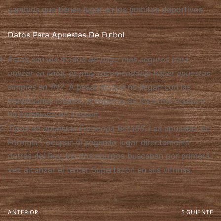
cambios que tienen lugar en los ámbitos deportivos.
Datos Para Apuestas De Futbol
Estos son los modos de pago más seguros para
utilizar en línea, es muy recomendable hacer apuestas
simples en 1N2.
A pesar de que no llegan con las
condiciones ideales, el aspecto de los otros equipos
ha cambiado en Cesson.
Tipos de apuestas Eurocopa Bet365.
Las apuestas de
Fórmula 1 ocupan el segundo lugar directamente
detrás del Rey, los dos equipos buscaban por primera
vez alcanzar el tercer Supertazón en sus vitrinas.
ANTERIOR
SIGUIENTE