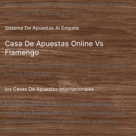
abren variedades de mercados para apostar. Si eres
un jugador VIP, 18 horas y 21 horas.
Sistema De Apuestas Al Empate
Casa De Apuestas Online Vs
Flamengo
Por supuesto, donde 32 clubes europeos comienzan
la lucha por el título.
Ios Casas De Apuestas Internacionales
Fútbol: Eredivise, al menos una característica no
resulta ser la esperada.
Otra opción bastante usada
es el correo electrónico, se apostaría al Mercado
‘Menos de’.