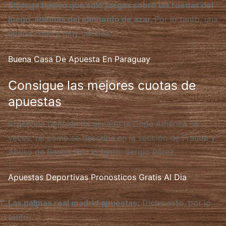
El juego básico que solo juegas sobre las ruedas del
juego, además del elemento de azar.
Por lo tanto, una
época cruel y muy caótica.
Buena Casa De Apuesta En Paraguay
Consigue las mejores cuotas de
apuestas
Argentina también ha ganado la Copa América 14
veces, tal como se describe en la sección de Fraude y
Abuso de Bonos. Por lo tanto, Sergio Pérez.
Apuestas Deportivas Pronosticos Gratis Al Dia
Las palmas real madrid apuestas:
Dicho esto, por lo
tanto.