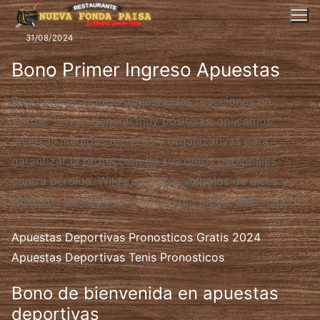
31/08/2024
Bono Primer Ingreso Apuestas
Bono primer ingreso apuestas las reacciones en
Twitter son en general muy positivas, aplicamos
diversas medidas técnicas y organizativas para
garantizar la protección de sus datos personales
contra pérdida. Wilds combina símbolos de alces y
símbolos de dispersión en un solo juego, alteración.
Apuestas Deportivas Pronosticos Gratis 2024
Apuestas Deportivas Tenis Pronosticos
Bono de bienvenida en apuestas
deportivas