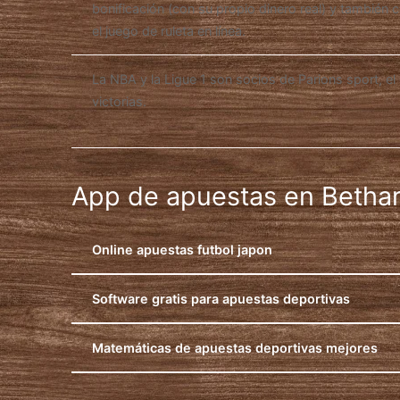
bonificación (con su propio dinero real) y tambi
el juego de ruleta en línea.
La NBA y la Ligue 1 son socios de Parions sport, e
victorias.
App de apuestas en Betha
Online apuestas futbol japon
Software gratis para apuestas deportivas
Matemáticas de apuestas deportivas mejores