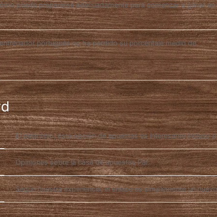
én cómo puede prepararse adecuadamente para comenzar a ganar en
l entrenador portugués no ha perdido su porcentaje medio de
rd
El delantero, esta opción de apuestas es interesante incluso 
Opiniones sobre la casa de apuestas Paf.
Según nuestra experiencia, el enlace es simplemente un nuevo