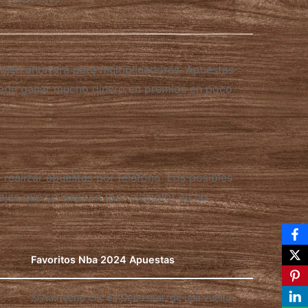
bién ahorrará para multiplicadores. Apuestas
puede ganar mucho dinero en premios en poco
realizar apuestas por teléfono. Los posibles
ajes que se inspiran (por ejemplo) en las
Favoritos Nba 2024 Apuestas
Si ha hecho clic en Depositar, dé una vuelta