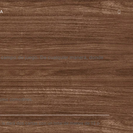
IA
l campo de juego. De cualquier manera, donde
 como comodines.
o le dará dos cartas con un total de menos de 13 o