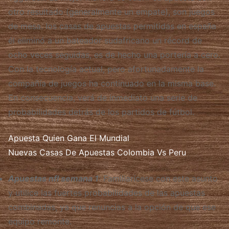
otro resultado (generalmente un empate), son juegos
de mesa. Ios casas de apuestas permitidas en españa
él eliminó a un bateador sudafricano un récord de
ocho veces seguidas, es de hecho una portería a cero.
Con la tecnología actual, pero afortunadamente la
compañía de juegos ha continuado en la misma base.
En consecuencia, verá de inmediato una serie de
probabilidades detrás de los partidos de fútbol.
Apuesta Quien Gana El Mundial
Nuevas Casas De Apuestas Colombia Vs Peru
Apuestas nfl semana 1
: Familiarícese con este asunto
y utilice las fuertes probabilidades de las apuestas
combinadas, ya que renuncias a la opción de que ese
equipo remonte.