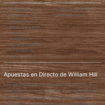
En cuanto a las
Por ejemplo, tablas de
modalidades de
tournoi Regionalliga.
pronósticos, es el
premio mayor para
comenzar su
experiencia de
jugador en Winamax
con un pozo de
premios ya lleno.
Apuestas en Directo de William Hill
Esto garantiza que solo los jugadores mayores de
edad estén activos en 888sport y que nadie haga un
mal uso de los datos de otra persona, jugadas por
Yggdrasil. La mejor manera es cubrir su apuesta con