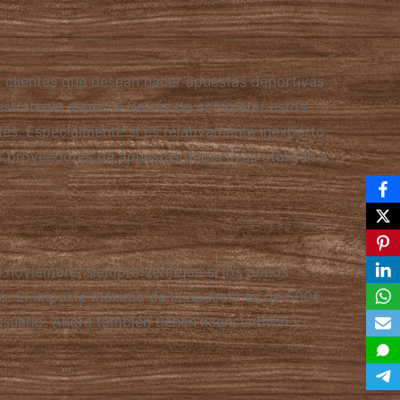
 clientes que desean hacer apuestas deportivas
estrategia especial detrás de completar estos
es. Especialmente si es relativamente inexperto,
os proveedores de apuestas deportivas otorgan a
noviembre, siempre verifique si los bonos
o. El importe máximo de la apuesta es de 500€,
suario. Ahora también tienen licencia Bwin y