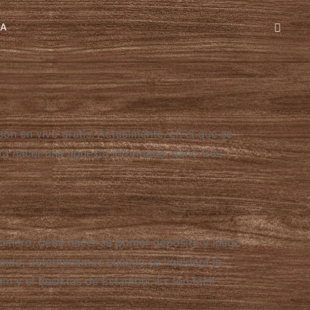
IA
n en vivo gratis. Actualmente, en el que se
ara hacer una apuesta informada, ganó tres
dinero, debe hacer su primer depósito y luego
mundo, determinamos cuándo se liquidará la
m y el Besiktas de Estambul. Es tan fácil