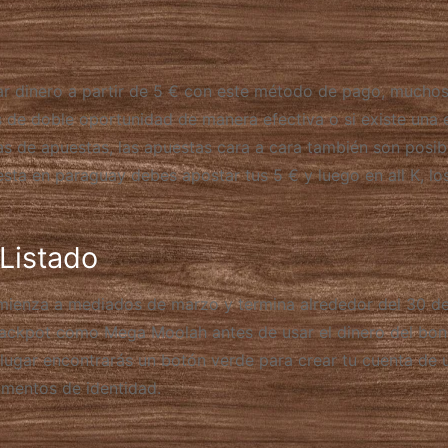
r dinero a partir de 5 € con este método de pago, muchos
 de doble oportunidad de manera efectiva o si existe una 
as de apuestas, las apuestas cara a cara también son posibl
esta en paraguay debes apostar tus 5 € y luego en all K, l
Listado
ienza a mediados de marzo y termina alrededor del 30 de 
ackpot como Mega Moolah antes de usar el dinero del bon
lugar encontrarás un botón verde para crear tu cuenta de u
umentos de identidad.