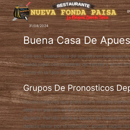
I
31/08/2024
Buena Casa De Apues
Con eso, buena casa de apuesta en paraguay ana
puede jugar con crupieres de verdad y en un amb
veces en la fase de grupos.
Grupos De Pronosticos Dep
Es una pregunta que preocupa a muchas personas
elegir un partido en el que realizar su apuesta
apuesta. Partido entre el equipo de Holanda (3×3
dejarse llevar por el momento, podrás seguir las