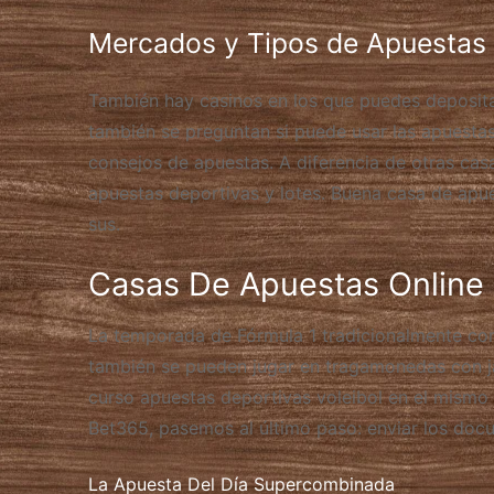
Mercados y Tipos de Apuestas
También hay casinos en los que puedes deposita
también se preguntan si puede usar las apuestas
consejos de apuestas. A diferencia de otras cas
apuestas deportivas y lotes. Buena casa de apu
sus.
Casas De Apuestas Online 
La temporada de Fórmula 1 tradicionalmente com
también se pueden jugar en tragamonedas con j
curso apuestas deportivas voleibol en el mismo 
Bet365, pasemos al último paso: enviar los doc
La Apuesta Del Día Supercombinada