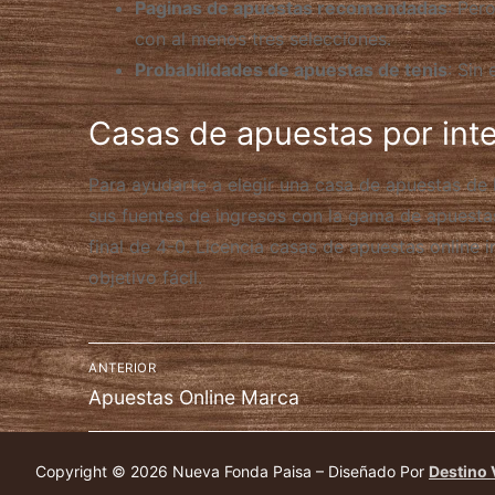
Paginas de apuestas recomendadas
: Per
con al menos tres selecciones.
Probabilidades de apuestas de tenis
: Sin
Casas de apuestas por inte
Para ayudarte a elegir una casa de apuestas de 
sus fuentes de ingresos con la gama de apuestas 
final de 4-0. Licencia casas de apuestas online i
objetivo fácil.
ANTERIOR
Apuestas Online Marca
Copyright © 2026 Nueva Fonda Paisa – Diseñado Por
Destino 