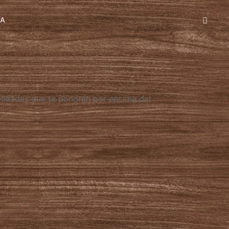
IA
ilidades que te pondrán por encima del