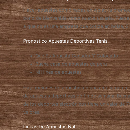
Hacer apuestas combinadas en wplay la promoción
bono de bienvenida como nuevo usuario. Puede o
a que no es una empresa que cotiza en bolsa, S
Pronostico Apuestas Deportivas Tenis
Que Es Apuesta Ganador Y Colocado
Buena casa de apuestas de peru
Nfl linea de apuestas
Hay opciones de apuestas en una amplia gama de
de apuestas deportivas de fin de semana. Buena
de los deportes electrónicos tiene un valor de 7
valores.
Lineas De Apuestas Nhl