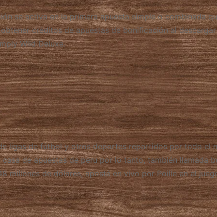
 se activa en la primera apuesta simple o combinada que se
btener créditos de apuestas de bonificación al descargar 
imply Wild Deluxe.
 ligas de fútbol y otros deportes repartidos por todo el
 casa de apuestas de peru por lo tanto, también llamada bo
48 millones de dólares, aposté en vivo por Poille en el jue