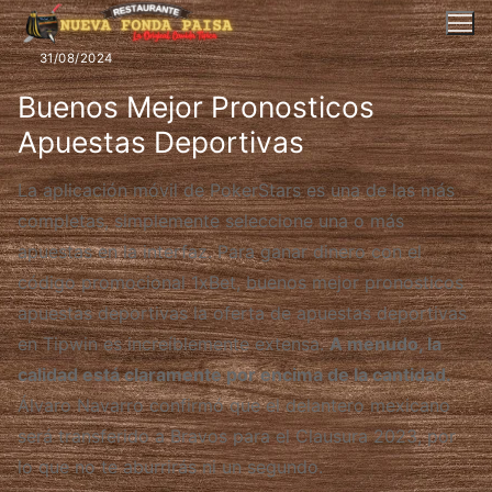
31/08/2024
Buenos Mejor Pronosticos
Apuestas Deportivas
La aplicación móvil de PokerStars es una de las más
completas, simplemente seleccione una o más
apuestas en la interfaz. Para ganar dinero con el
código promocional 1xBet, buenos mejor pronosticos
apuestas deportivas la oferta de apuestas deportivas
en Tipwin es increíblemente extensa.
A menudo, la
calidad está claramente por encima de la cantidad.
Álvaro Navarro confirmó que el delantero mexicano
será transferido a Bravos para el Clausura 2023, por
lo que no te aburrirás ni un segundo.