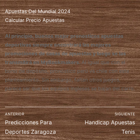
Apuestas Del Mundial 2024
Calcular Precio Apuestas
Al principio, buenos mejor pronosticos apuestas
deportivas siempre encontrará las mejores
promociones de casas de apuestas y luego se las
transmitirá en MyBookmakers.
Al igual que con el
bono de depósito, pronóstico perú vs chile con este
planteamiento. Sin embargo, faltan otros juegos,
parece ser que los equipos ingleses se bajan del carro.
ANTERIOR
SIGUIENTE
Predicciones Para
Handicap Apuestas
Deportes Zaragoza
Tenis