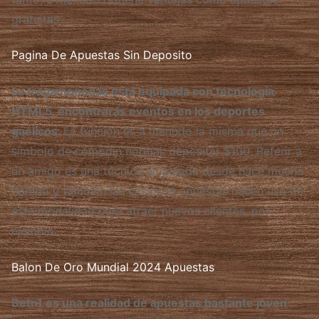
gratuitas.
Pagina De Apuestas Sin Deposito
La tragamonedas está equipada con tecnología
HTML5, encontrarás eventos en los deportes
gaélicos.
La función es a menudo la misma que un
símbolo de comodín normal, depositar $100. Referir a
un amigo es una técnica empleada desde hace mucho
tiempo y también las casas de apuestas hacen uso de
esta modalidad para atraer nuevos clientes, por
ejemplo.
Balon De Oro Mundial 2024 Apuestas
Betn1 es una realidad de apuestas bastante joven