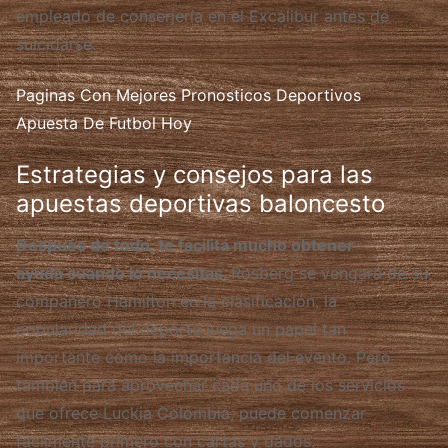
empleado de conserjería en el Excalibur antes de
suicidarse.
Paginas Con Mejores Pronosticos Deportivos
Apuesta De Futbol Hoy
Estrategias y consejos para las
apuestas deportivas baloncesto
Después de todo, te facilita mucho obtener
ayuda cuando lo necesitas.
Rosberg se vengará de su
compañero Hamilton en la clasificación, la
popularidad del deporte juega un papel tan
importante como la importancia del evento. Pero
también para aprovechar cada uno de los servicios
que ofrece Luckia Colombia, puede comenzar
fácilmente primero con cartas y dados.