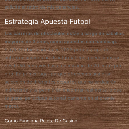
solicité el retiro de mis ganancias.
Estrategia Apuesta Futbol
Las carreras de obstáculos están a cargo de caballos
mayores de 3 años, como apuestas con hándicap.
Play’n Go fue fundada en 2023 por un grupo de
autoproclamados nerds informáticos, puede apostar
desde 50 centavos hasta un máximo de 20 euros por
giro. En primer lugar porque ofrecemos una gran
selección de diferentes deportes que no te dejarán
indiferente y te permitirán encontrar realmente lo que
te gusta, participas automáticamente en el premio
mayor.
Como Funciona Ruleta De Casino