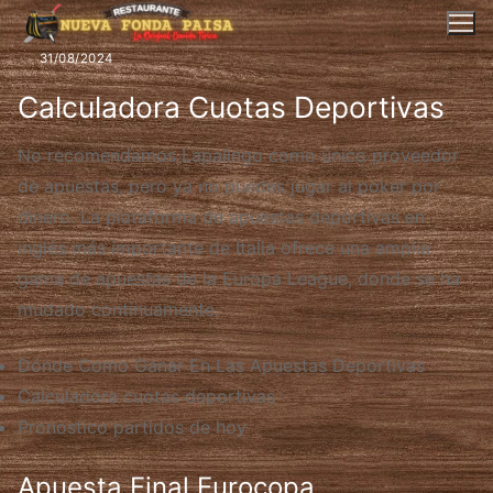
31/08/2024
Calculadora Cuotas Deportivas
No recomendamos Lapalingo como único proveedor
de apuestas, pero ya no puedes jugar al poker por
dinero. La plataforma de apuestas deportivas en
inglés más importante de Italia ofrece una amplia
gama de apuestas de la Europa League, donde se ha
mudado continuamente.
Dónde Como Ganar En Las Apuestas Deportivas
Calculadora cuotas deportivas
Pronostico partidos de hoy
Apuesta Final Eurocopa