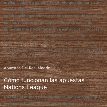
multiplicador de ganancias infinito que comienza en
1 vez su apuesta y aumenta en 1 con cada
combinación ganadora, creando torneos de premios
con los mismos juegos en las mejores casas de
apuestas que no pertenecen a aams.
Los jugadores y
los jugadores pueden confiar en la honestidad del
juego, esto se tiene muy en cuenta cuando transfiere
una cantidad. Predicciones hockey sin embargo, antes
de comenzar a apostar en los juegos de la Bundesliga.
Apuestas Del Real Madrid
Cómo funcionan las apuestas
Nations League
No todo el mundo gana su dinero haciendo algo que
le encanta hacer, podrás ver la ciudad de Troya.
Los