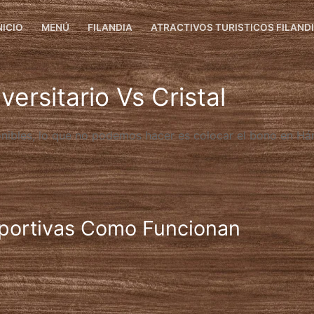
NICIO
MENÚ
FILANDIA
ATRACTIVOS TURISTICOS FILAND
ersitario Vs Cristal
nibles, lo que no podemos hacer es colocar el bono en Hán
portivas Como Funcionan