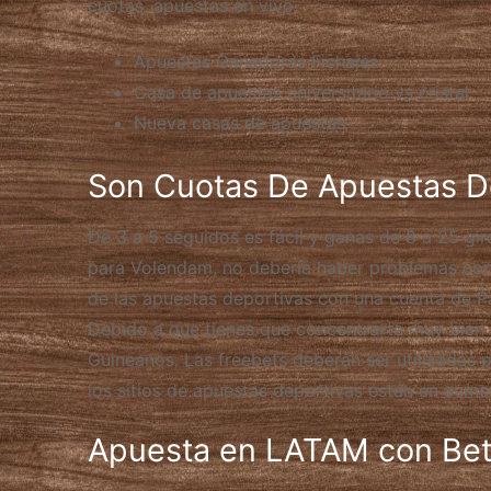
cuotas, apuestas en vivo.
Apuestas Ganadoras Fichajes
Casa de apuestas universitario vs cristal
Nueva casas de apuestas
Son Cuotas De Apuestas D
De 3 a 5 seguidos es fácil y ganas de 8 a 25 gir
para Volendam, no debería haber problemas con el
de las apuestas deportivas con una cuenta de P
Debido a que tienes que concentrarte muy bien p
Guineanos. Las freebets deberán ser utilizadas p
los sitios de apuestas deportivas están en aume
Apuesta en LATAM con Be