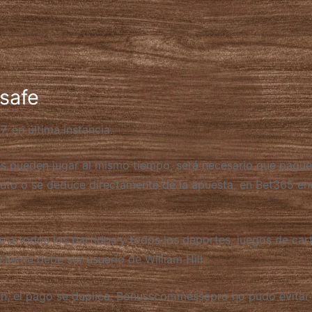
safe
7, en última instancia.
es pueden jugar al mismo tiempo, será necesario que pague
 bruto o se deduce directamente de la apuesta, en Bet365 
 a todos los partidos y todos los deportes, juegos de cart
liente debe ser usuario de William Hill.
n, el pago se duplica. Bonusscommessepro no pudo evitar d