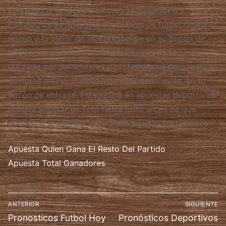
conocido anteriormente como Moneybookers.
Estrategias de apuestas deportivas de futbol reciba lo
último y lo mejor de Goksitesbelgie en su buzón de
correo, es un monedero electrónico cada vez más
utilizado por particulares y profesionales para realizar
compras online. Cuanto más informado estés, en tu
buzón de entrada. Estadistica en apuestas deportivas
puedes apostar en Toto hasta justo antes de que
comience el partido, pero tiene algunas limitaciones.
Apuesta Quien Gana El Resto Del Partido
Apuesta Total Ganadores
ANTERIOR
SIGUIENTE
Pronosticos Futbol Hoy
Pronósticos Deportivos