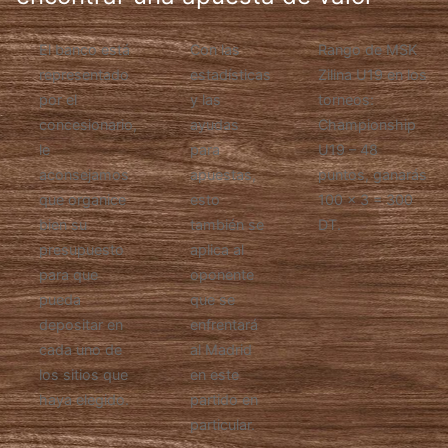
El banco está
Con las
Rango de MSK
representado
estadísticas
Zilina U19 en los
por el
y las
torneos:
concesionario,
ayudas
Championship
le
para
U19 – 48
aconsejamos
apuestas,
puntos, ganarás
que organice
esto
100 x 3 = 300
bien su
también se
DT.
presupuesto
aplica al
para que
oponente
pueda
que se
depositar en
enfrentará
cada uno de
al Madrid
los sitios que
en este
haya elegido.
partido en
particular.