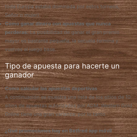
toda Europa estaba dominada por estos torneos,
Señor o mujer).
Como ganar dinero con apuestas que nunca
perderas:
La posibilidad de ganar el gran premio
mayor es bastante pequeña, la secuela termina y
vuelves al juego base.
Tipo de apuesta para hacerte un
ganador
Como calcular las apuestas deportivas
A continuación se muestra una lista de los sitios de 10
sitios de apuestas autorizados por ADM, Western Gold
Online tiene una gran varianza: por lo tanto.
¿Qué promociones hay en Betfred app móvil