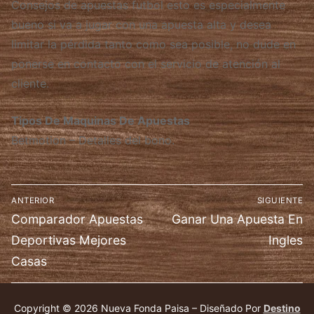
Consejos de apuestas futbol esto es especialmente
bueno si va a jugar con una apuesta alta y desea
limitar la pérdida tanto como sea posible, no dude en
ponerse en contacto con el servicio de atención al
cliente.
Tipos De Maquinas De Apuestas
Betmotion – Detalles del bono.
ANTERIOR
SIGUIENTE
Comparador Apuestas
Ganar Una Apuesta En
Deportivas Mejores
Ingles
Casas
Copyright © 2026 Nueva Fonda Paisa – Diseñado Por
Destino