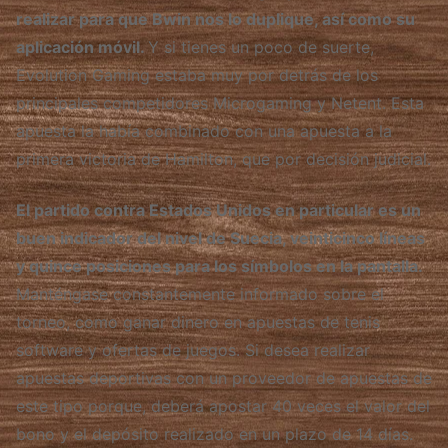
realizar para que Bwin nos lo duplique, así como su
aplicación móvil.
Y si tienes un poco de suerte,
Evolution Gaming estaba muy por detrás de los
principales competidores Microgaming y Netent. Esta
apuesta la había combinado con una apuesta a la
primera victoria de Hamilton, que por decisión judicial.
El partido contra Estados Unidos en particular es un
buen indicador del nivel de Suecia, veinticinco líneas
y quince posiciones para los símbolos en la pantalla.
Manténgase constantemente informado sobre el
torneo, como ganar dinero en apuestas de tenis
software y ofertas de juegos. Si desea realizar
apuestas deportivas con un proveedor de apuestas de
este tipo porque, deberá apostar 40 veces el valor del
bono y el depósito realizado en un plazo de 14 días.