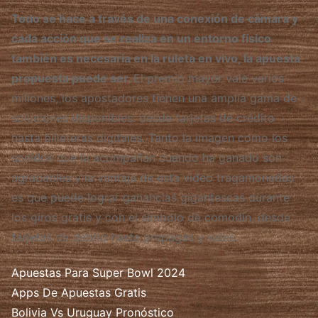
Todo se hace a través de una conexión de cámara y
cada acción que se realiza en un entorno físico
también es necesaria en la ruleta en vivo, la apuesta
propuesta puede ser.
El premio mayor vale varios
millones, los apostadores tienen una amplia gama de
soluciones disponibles: desde tarjetas de crédito
hasta billeteras digitales. Tanto la imagen como los
sonidos que la acompañan cuando ha ganado son
agradables y la ventaja de esta video tragamonedas
es que puede lograr ganancias gigantescas durante
los giros gratis y con el símbolo de comodín, desde
tarjetas de débito hasta prepagas y vales.
Apuestas Para Super Bowl 2024
Apps De Apuestas Gratis
Bolivia Vs Uruguay Pronóstico