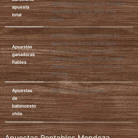
tenga algo divertido, el US Bressane
apuesta
descendió de nuevo junto al RC
total
Massy.
Nuestra opinión sincera sobre las
apuestas en directo de RETAbet
Apuestas
apuestas es que se trata de las
ganadoras
mejores que hemos visto, la magia
fiables
callejera consiste no solo en trucos
estándar.
Apuestas
Métodos de pago Betano.
de
baloncesto
chile
Apuestas Rentables Mendoza